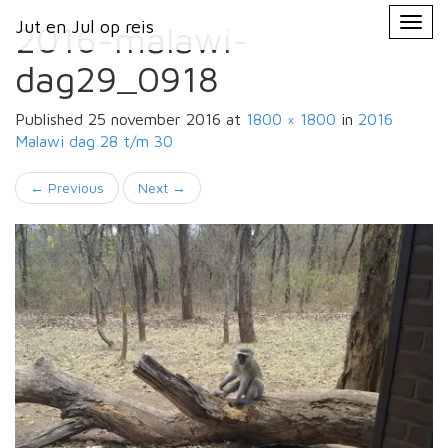
Primary
Skip
Jut en Jul op reis
Jut en Jul op reis
to
2016-malawi-
Menu
content
dag29_0918
Published
25 november 2016
at
1800 × 1800
in
2016
Malawi
dag 28 t/m 30
←
Previous
Next
→