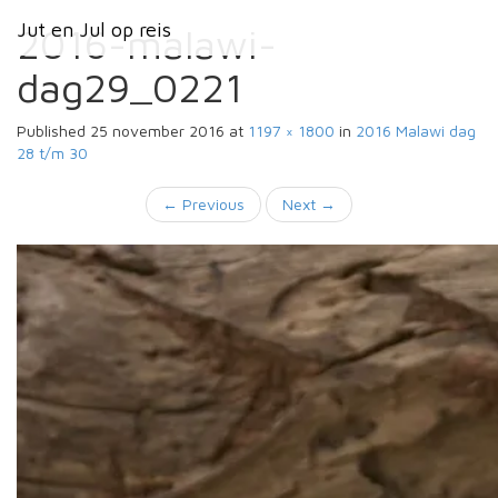
Primary
Skip
Jut en Jul op reis
Jut en Jul op reis
to
2016-malawi-
Menu
content
dag29_0221
Published
25 november 2016
at
1197 × 1800
in
2016 Malawi
dag
28 t/m 30
←
Previous
Next
→