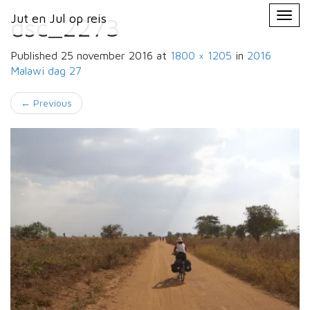
Primary
Skip
Jut en Jul op reis
Jut en Jul op reis
to
dsc_2273
Menu
content
Published
25 november 2016
at
1800 × 1205
in
2016
Malawi
dag 27
←
Previous