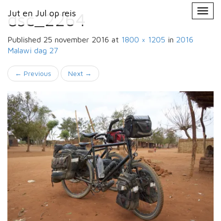
Primary
Skip
Jut en Jul op reis
Jut en Jul op reis
to
dsc_2264
Menu
content
Published
25 november 2016
at
1800 × 1205
in
2016
Malawi
dag 27
←
Previous
Next
→