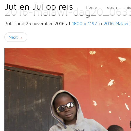
Primary
Skip
Jut en Jul op reis
Jut en Jul op reis
home
reizen
ni
2016-malawi-dag20_063
to
Menu
content
Published
25 november 2016
at
1800 × 1197
in
2016 Malawi
Next
→