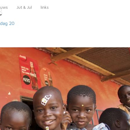
euws
Jut & Jul
links
3
dag 20