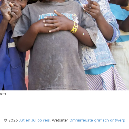
ken
© 2026
Jut en Jul op reis
. Website:
Omniafausta grafisch ontwerp