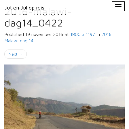
Primary
Skip
Jut en Jul op reis
Jut en Jul op reis
to
2016-malawi-
Menu
content
dag14_0422
Published
19 november 2016
at
1800 × 1197
in
2016
Malawi
dag 14
Next
→