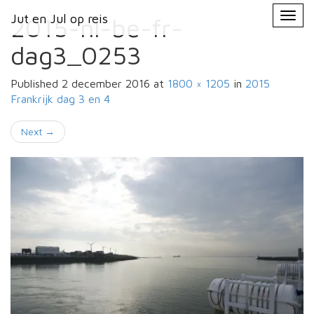
Primary
Skip
Jut en Jul op reis
Jut en Jul op reis
to
2015-nl-be-fr-
Menu
content
dag3_0253
Published
2 december 2016
at
1800 × 1205
in
2015
Frankrijk
dag 3 en 4
Next
→