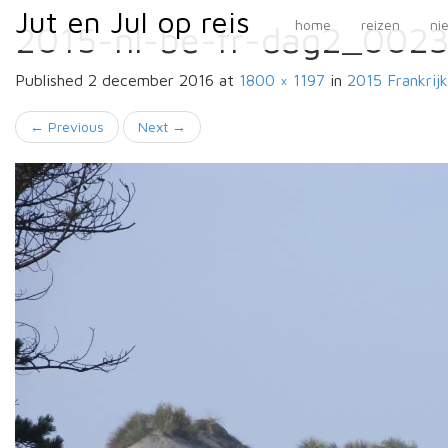
Primary
Skip
Jut en Jul op reis
Jut en Jul op reis
home
reizen
ni
2015-nl-be-fr-dag2_002
to
Menu
content
Published
2 december 2016
at
1800 × 1197
in
2015 Frankrijk
←
Previous
Next
→