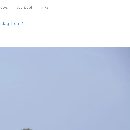
euws
Jut & Jul
links
3
dag 1 en 2