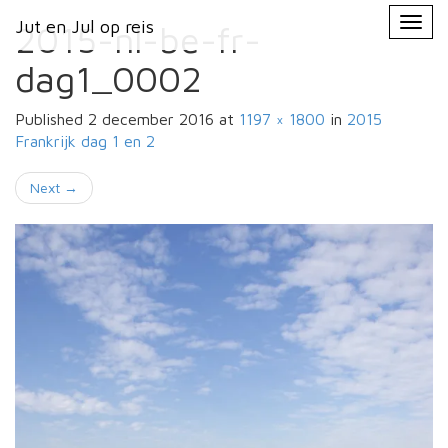
Primary
Skip
Jut en Jul op reis
Jut en Jul op reis
to
2015-nl-be-fr-
Menu
content
dag1_0002
Published
2 december 2016
at
1197 × 1800
in
2015
Frankrijk
dag 1 en 2
Next
→