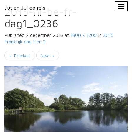
Primary
Skip
Jut en Jul op reis
Jut en Jul op reis
to
2015-nl-be-fr-
Menu
content
dag1_0236
Published
2 december 2016
at
1800 × 1205
in
2015
Frankrijk
dag 1 en 2
←
Previous
Next
→