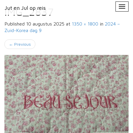
Primary
Skip
Jut en Jul op reis
Jut en Jul op reis
to
IMG_2837
Menu
content
Published
10 augustus 2025
at
1350 × 1800
in
2024 –
Zuid-Korea
dag 9
←
Previous