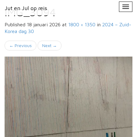
Primary
Skip
Jut en Jul op reis
Jut en Jul op reis
to
IMG_3094
Menu
content
Published
18 januari 2026
at
1800 × 1350
in
2024 – Zuid-
Korea
dag 30
←
Previous
Next
→