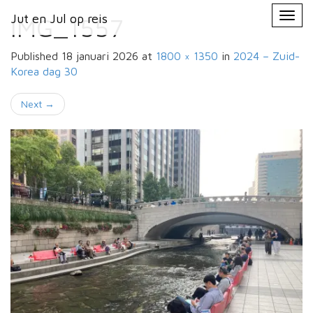
Primary
Skip
Jut en Jul op reis
Jut en Jul op reis
to
IMG_1557
Menu
content
Published
18 januari 2026
at
1800 × 1350
in
2024 – Zuid-
Korea
dag 30
Next
→