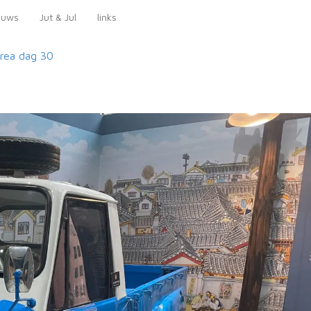
euws
Jut & Jul
links
orea
dag 30