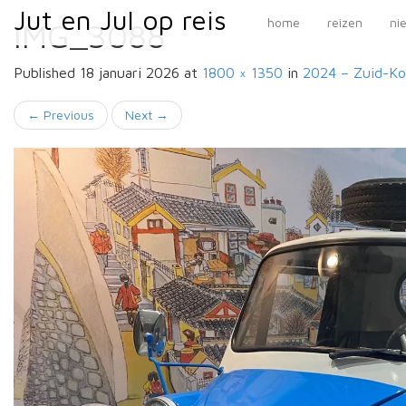
Primary
Skip
Jut en Jul op reis
Jut en Jul op reis
home
reizen
ni
IMG_3088
to
Menu
content
Published
18 januari 2026
at
1800 × 1350
in
2024 – Zuid-K
←
Previous
Next
→