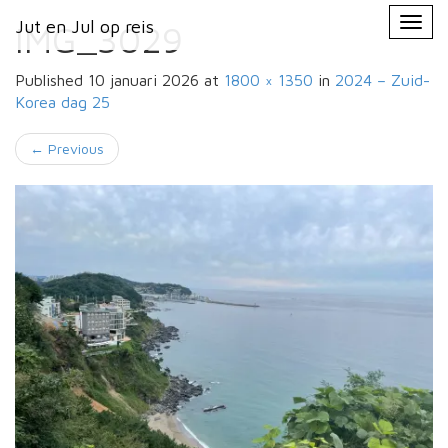
Primary
Skip
Jut en Jul op reis
Jut en Jul op reis
to
IMG_3029
Menu
content
Published
10 januari 2026
at
1800 × 1350
in
2024 – Zuid-
Korea
dag 25
←
Previous