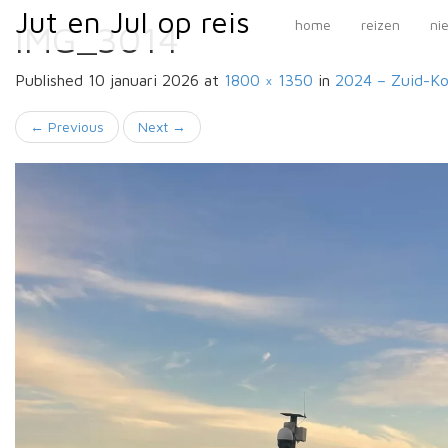
Primary
Skip
Jut en Jul op reis
Jut en Jul op reis
home
reizen
ni
IMG_3014
to
Menu
content
Published
10 januari 2026
at
1800 × 1350
in
2024 – Zuid-K
←
Previous
Next
→