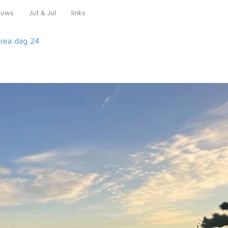
euws
Jut & Jul
links
orea
dag 24