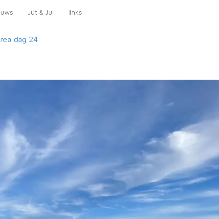
euws
Jut & Jul
links
orea
dag 24