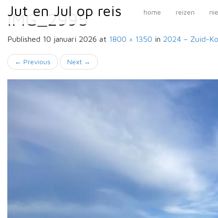
Primary
Skip
Jut en Jul op reis
Jut en Jul op reis
home
reizen
ni
IMG_2995
to
Menu
content
Published
10 januari 2026
at
1800 × 1350
in
2024 – Zuid-K
←
Previous
Next
→