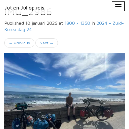
Primary
Skip
Jut en Jul op reis
Jut en Jul op reis
to
IMG_2986
Menu
content
Published
10 januari 2026
at
1800 × 1350
in
2024 – Zuid-
Korea
dag 24
←
Previous
Next
→