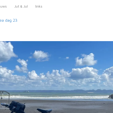
euws
Jut & Jul
links
rea
dag 23