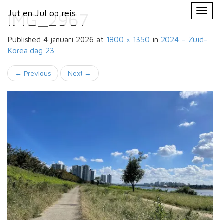
Primary
Skip
Jut en Jul op reis
Jut en Jul op reis
to
IMG_2967
Menu
content
Published
4 januari 2026
at
1800 × 1350
in
2024 – Zuid-
Korea
dag 23
←
Previous
Next
→