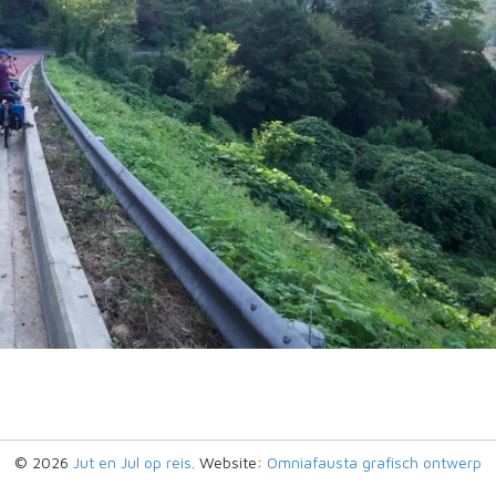
© 2026
Jut en Jul op reis
. Website:
Omniafausta grafisch ontwerp