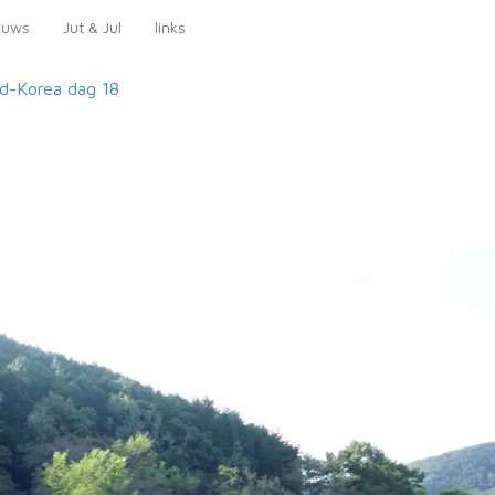
euws
Jut & Jul
links
id-Korea
dag 18