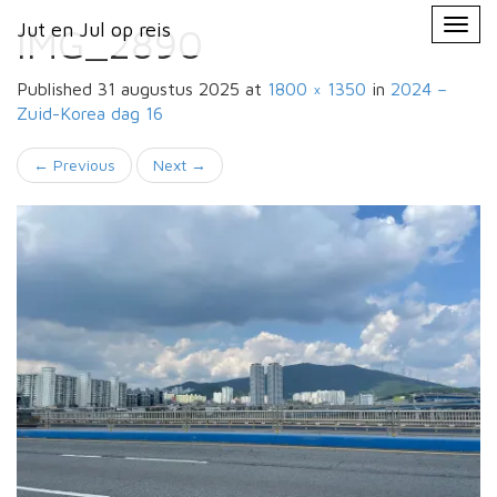
Primary
Skip
Jut en Jul op reis
Jut en Jul op reis
to
IMG_2890
Menu
content
Published
31 augustus 2025
at
1800 × 1350
in
2024 –
Zuid-Korea
dag 16
←
Previous
Next
→