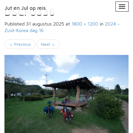
Primary
Skip
Jut en Jul op reis
Jut en Jul op reis
to
DSCF0336
Menu
content
Published
31 augustus 2025
at
1800 × 1200
in
2024 –
Zuid-Korea
dag 16
←
Previous
Next
→