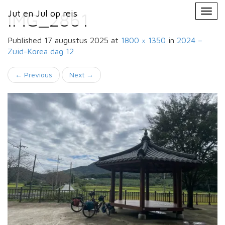
Primary
Skip
Jut en Jul op reis
Jut en Jul op reis
to
IMG_2861
Menu
content
Published
17 augustus 2025
at
1800 × 1350
in
2024 –
Zuid-Korea
dag 12
←
Previous
Next
→