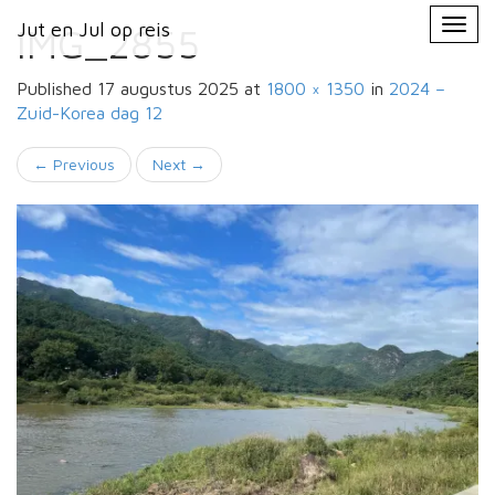
Primary
Skip
Jut en Jul op reis
Jut en Jul op reis
to
IMG_2855
Menu
content
Published
17 augustus 2025
at
1800 × 1350
in
2024 –
Zuid-Korea
dag 12
←
Previous
Next
→