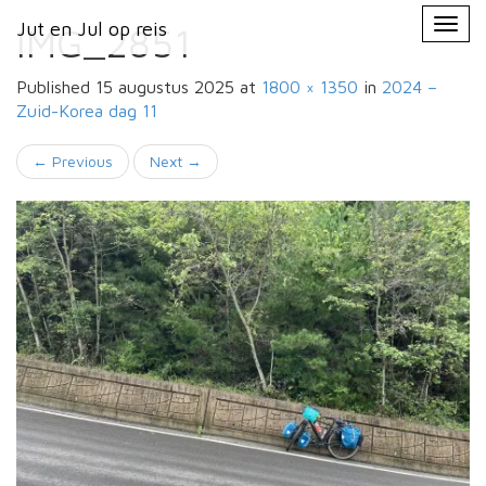
Primary
Skip
Jut en Jul op reis
Jut en Jul op reis
to
IMG_2851
Menu
content
Published
15 augustus 2025
at
1800 × 1350
in
2024 –
Zuid-Korea
dag 11
←
Previous
Next
→