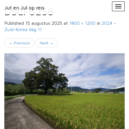
Primary
Skip
Jut en Jul op reis
Jut en Jul op reis
to
DSCF0258
Menu
content
Published
15 augustus 2025
at
1800 × 1200
in
2024 –
Zuid-Korea
dag 11
←
Previous
Next
→