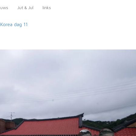
euws
Jut & Jul
links
-Korea
dag 11