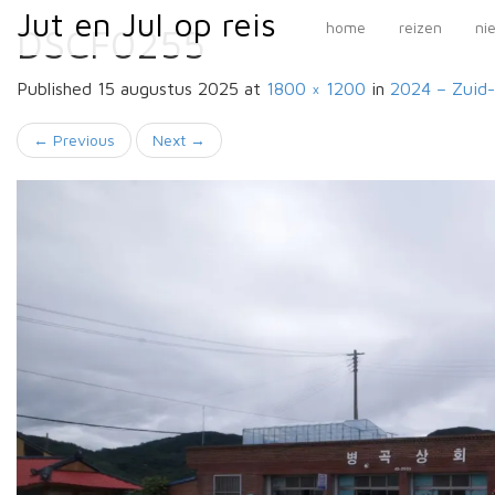
Primary
Skip
Jut en Jul op reis
Jut en Jul op reis
home
reizen
ni
DSCF0255
to
Menu
content
Published
15 augustus 2025
at
1800 × 1200
in
2024 – Zuid
←
Previous
Next
→