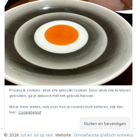
Privacy & cookies: deze site gebruikt cookies. Door deze site te blijven
Als ik Google lens laat zoeken in de hoop te herinneren
gebruiken, ga je akkoord met het gebruik hiervan.
wie nou ook al weer de ontwerper was van dit bord,
komt ie helaas alleen maar met foto’s van spiegeleitjes!
Wil je meer weten, ook over hoe je cookies kunt beheren, kijk dan
hier:
Cookiebeleid
© 2026
Jut en Jul op reis
. Website:
Omniafausta grafisch ontwerp