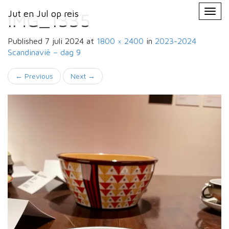
Primary
Skip
Jut en Jul op reis
Jut en Jul op reis
to
IMG_1335
Menu
content
Published
7 juli 2024
at
1800 × 2400
in
2023-2024
Scandinavië –
dag 9
←
Previous
Next
→