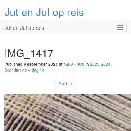
Jut en Jul op reis
Primary
Skip
Jut en Jul op reis
to
Menu
content
IMG_1417
Published
6 september 2024
at
1200 × 900
in
2023-2024
Scandinavië –
dag 14
Next
→