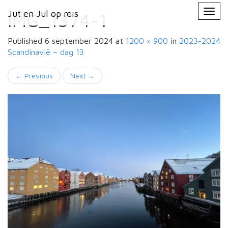
Primary
Skip
Jut en Jul op reis
Jut en Jul op reis
to
IMG_1374-1
Menu
content
Published
6 september 2024
at
1200 × 900
in
2023-2024
Scandinavië –
dag 13
←
Previous
Next
→