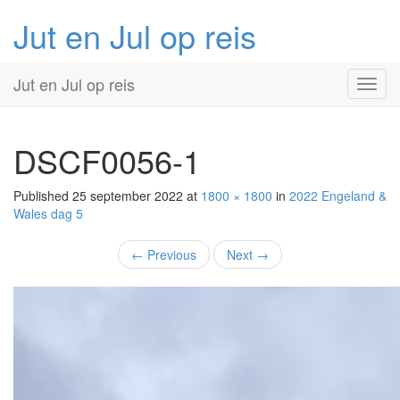
Jut en Jul op reis
Primary
Skip
Jut en Jul op reis
to
Menu
content
DSCF0056-1
Published
25 september 2022
at
1800 × 1800
in
2022 Engeland &
Wales
dag 5
←
Previous
Next
→