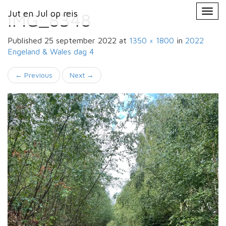
Primary
Skip
Jut en Jul op reis
Jut en Jul op reis
to
IMG_8348
Menu
content
Published
25 september 2022
at
1350 × 1800
in
2022
Engeland & Wales
dag 4
←
Previous
Next
→