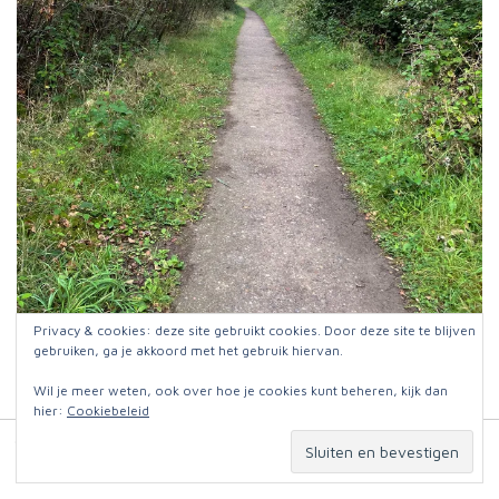
Privacy & cookies: deze site gebruikt cookies. Door deze site te blijven
Veel leuke weggetjes vandaag
gebruiken, ga je akkoord met het gebruik hiervan.
Wil je meer weten, ook over hoe je cookies kunt beheren, kijk dan
hier:
Cookiebeleid
© 2026
Jut en Jul op reis
. Website:
Omniafausta grafisch ontwerp