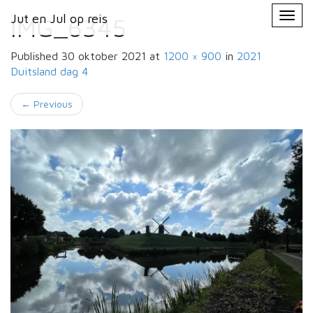
Primary
Skip
Jut en Jul op reis
Jut en Jul op reis
to
IMG_6345
Menu
content
Published
30 oktober 2021
at
1200 × 900
in
2021
Duitsland
dag 4
←
Previous