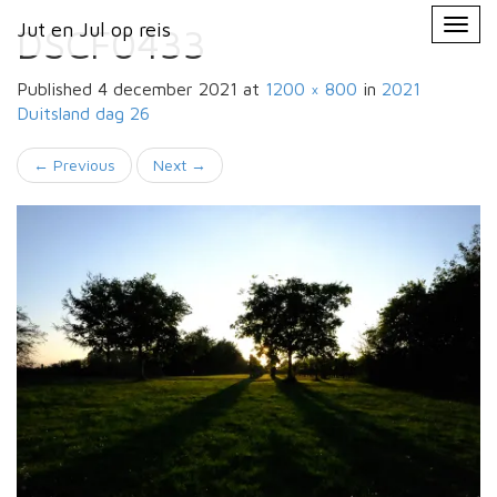
Primary
Skip
Jut en Jul op reis
Jut en Jul op reis
to
DSCF0433
Menu
content
Published
4 december 2021
at
1200 × 800
in
2021
Duitsland
dag 26
←
Previous
Next
→