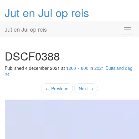
Jut en Jul op reis
Primary
Skip
Jut en Jul op reis
to
Menu
content
DSCF0388
Published
4 december 2021
at
1200 × 800
in
2021 Duitsland
dag
24
←
Previous
Next
→