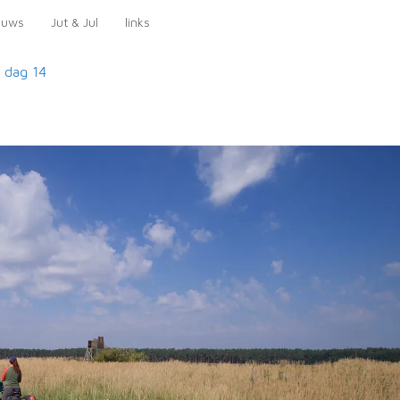
euws
Jut & Jul
links
dag 14