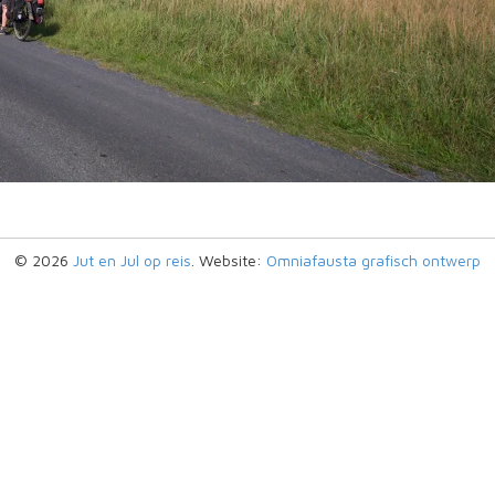
© 2026
Jut en Jul op reis
. Website:
Omniafausta grafisch ontwerp