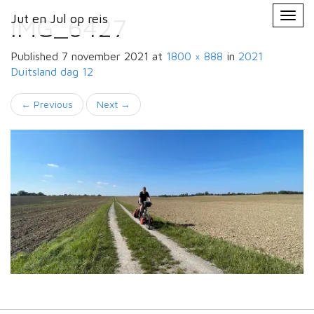
Primary
Skip
Jut en Jul op reis
Jut en Jul op reis
to
IMG_6427
Menu
content
Published
7 november 2021
at
1800 × 888
in
2021
Duitsland
dag 12
←
Previous
Next
→