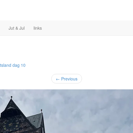
Jut & Jul
links
tsland
dag 10
←
Previous