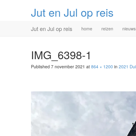
Jut en Jul op reis
Primary
Skip
Jut en Jul op reis
home
reizen
nieuws
to
Menu
content
IMG_6398-1
Published
7 november 2021
at
864 × 1200
in
2021 Dui