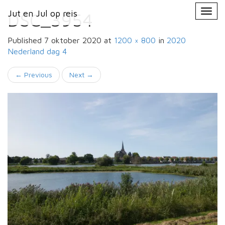
Primary
Skip
Jut en Jul op reis
Jut en Jul op reis
to
DSC_3954
Menu
content
Published
7 oktober 2020
at
1200 × 800
in
2020
Nederland
dag 4
←
Previous
Next
→