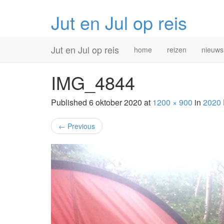
Jut en Jul op reis
Primary
Skip
Jut en Jul op reis
home
reizen
nieuws
to
Menu
content
IMG_4844
Published
6 oktober 2020
at
1200 × 900
in
2020 
←
Previous