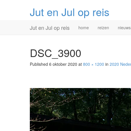
Jut en Jul op reis
Primary
Skip
Jut en Jul op reis
home
reizen
nieuws
to
Menu
content
DSC_3900
Published
6 oktober 2020
at
800 × 1200
in
2020 Neder