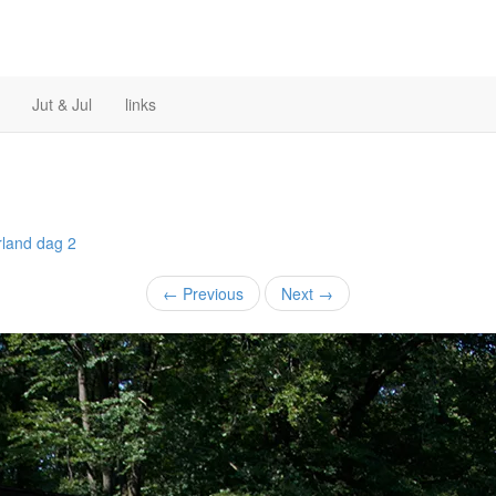
Jut & Jul
links
land
dag 2
←
Previous
Next
→