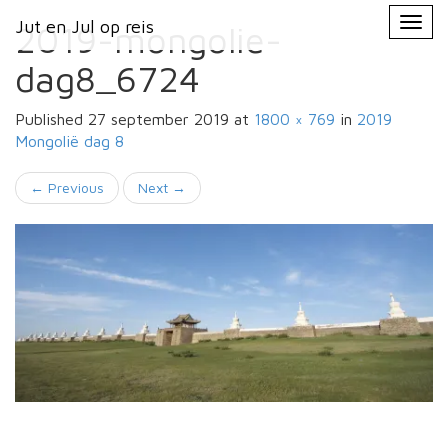
Primary
Skip
Jut en Jul op reis
Jut en Jul op reis
to
2019-mongolie-
Menu
content
dag8_6724
Published
27 september 2019
at
1800 × 769
in
2019
Mongolië
dag 8
←
Previous
Next
→