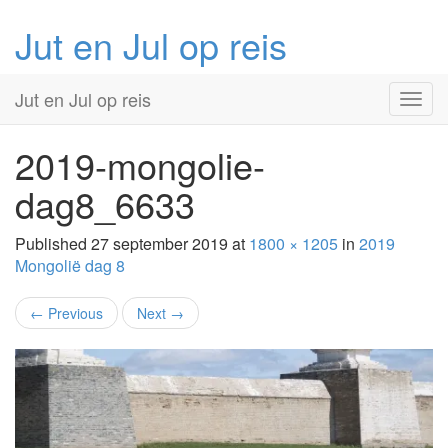
Jut en Jul op reis
Primary
Skip
Jut en Jul op reis
to
Menu
content
2019-mongolie-
dag8_6633
Published
27 september 2019
at
1800 × 1205
in
2019
Mongolië
dag 8
←
Previous
Next
→