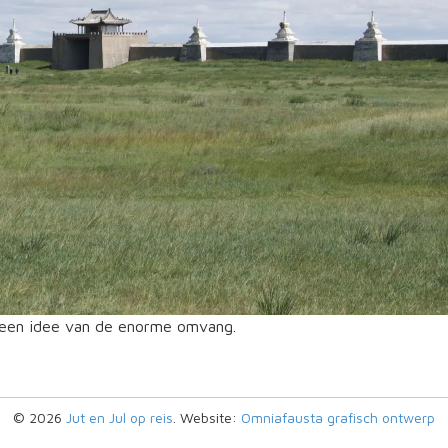
je een idee van de enorme omvang.
© 2026
Jut en Jul op reis
. Website:
Omniafausta grafisch ontwerp