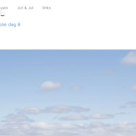
euws
Jut & Jul
links
6
lië
dag 8