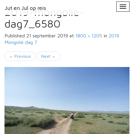
Primary
Skip
Jut en Jul op reis
Jut en Jul op reis
to
2019-mongolie-
Menu
content
dag7_6580
Published
21 september 2019
at
1800 × 1205
in
2019
Mongolië
dag 7
←
Previous
Next
→