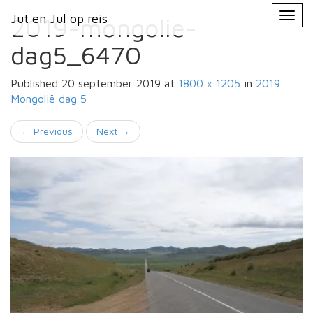
Primary
Skip
Jut en Jul op reis
Jut en Jul op reis
to
2019-mongolie-
Menu
content
dag5_6470
Published
20 september 2019
at
1800 × 1205
in
2019
Mongolië
dag 5
←
Previous
Next
→