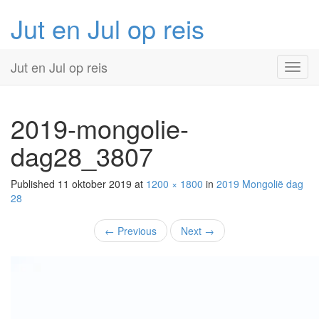
Jut en Jul op reis
Primary
Skip
Jut en Jul op reis
to
Menu
content
2019-mongolie-
dag28_3807
Published
11 oktober 2019
at
1200 × 1800
in
2019 Mongolië
dag
28
←
Previous
Next
→