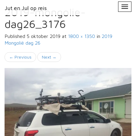
Primary
Skip
Jut en Jul op reis
Jut en Jul op reis
to
2019-mongolie-
Menu
content
dag26_3176
Published
5 oktober 2019
at
1800 × 1350
in
2019
Mongolië
dag 26
←
Previous
Next
→