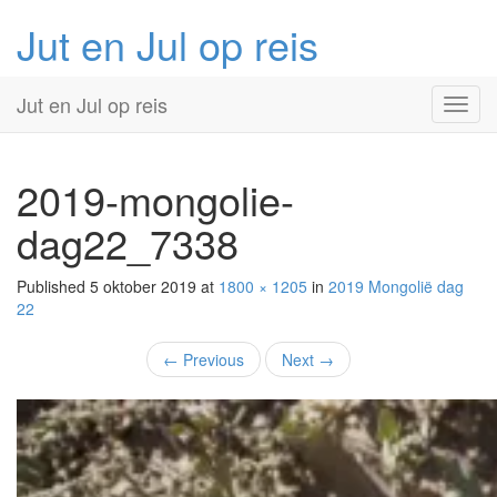
Jut en Jul op reis
Primary
Skip
Jut en Jul op reis
to
Menu
content
2019-mongolie-
dag22_7338
Published
5 oktober 2019
at
1800 × 1205
in
2019 Mongolië
dag
22
←
Previous
Next
→